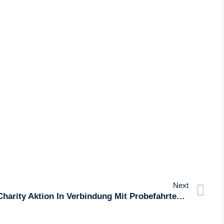
Next
Charity Aktion In Verbindung Mit Probefahrten – „Fahr Nachhaltig, Tu Gutes“