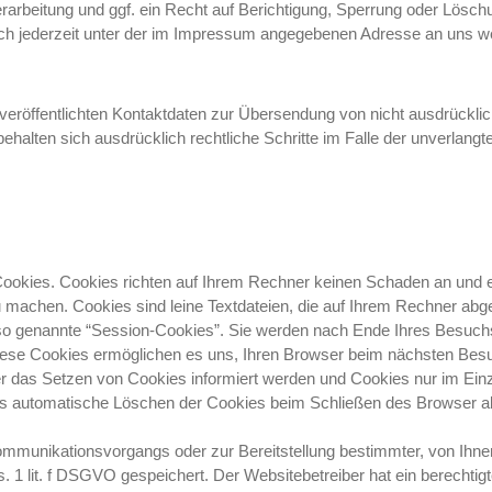
rbeitung und ggf. ein Recht auf Berichtigung, Sperrung oder Löschu
 jederzeit unter der im Impressum angegebenen Adresse an uns w
röffentlichten Kontaktdaten zur Übersendung von nicht ausdrücklic
 behalten sich ausdrücklich rechtliche Schritte im Falle der unverla
Cookies. Cookies richten auf Ihrem Rechner keinen Schaden an und e
zu machen. Cookies sind leine Textdateien, die auf Ihrem Rechner abg
so genannte “Session-Cookies”. Sie werden nach Ende Ihres Besuchs
Diese Cookies ermöglichen es uns, Ihren Browser beim nächsten Be
er das Setzen von Cookies informiert werden und Cookies nur im Einz
as automatische Löschen der Cookies beim Schließen des Browser akt
ommunikationsvorgangs oder zur Bereitstellung bestimmter, von Ihne
bs. 1 lit. f DSGVO gespeichert. Der Websitebetreiber hat ein berecht