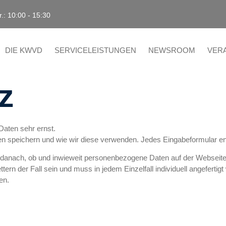
r.: 10:00 - 15:30
DIE KWVD
SERVICELEISTUNGEN
NEWSROOM
VER
z
aten sehr ernst.
n speichern und wie wir diese verwenden. Jedes Eingabeformular en
h danach, ob und inwieweit personenbezogene Daten auf der Webseite
ern der Fall sein und muss in jedem Einzelfall individuell angefertig
en.