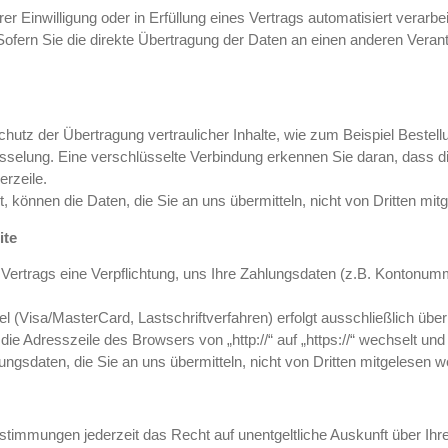
er Einwilligung oder in Erfüllung eines Vertrags automatisiert verarbe
ern Sie die direkte Übertragung der Daten an einen anderen Verantwo
utz der Übertragung vertraulicher Inhalte, wie zum Beispiel Bestell
elung. Eine verschlüsselte Verbindung erkennen Sie daran, dass die A
rzeile.
, können die Daten, die Sie an uns übermitteln, nicht von Dritten mi
ite
 Vertrags eine Verpflichtung, uns Ihre Zahlungsdaten (z.B. Kontonum
l (Visa/MasterCard, Lastschriftverfahren) erfolgt ausschließlich übe
ie Adresszeile des Browsers von „http://“ auf „https://“ wechselt un
ngsdaten, die Sie an uns übermitteln, nicht von Dritten mitgelesen w
timmungen jederzeit das Recht auf unentgeltliche Auskunft über Ih