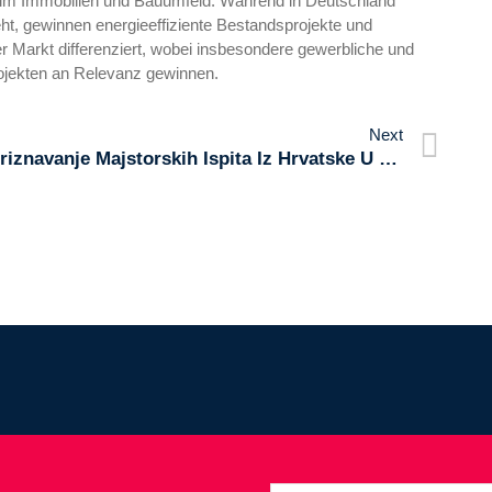
g im Immobilien und Bauumfeld. Während in Deutschland
ht, gewinnen energieeffiziente Bestandsprojekte und
 der Markt differenziert, wobei insbesondere gewerbliche und
ojekten an Relevanz gewinnen.
Next
Priznavanje Majstorskih Ispita Iz Hrvatske U Njemačkoj