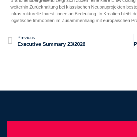
Branchenübergreifend zeigt sich zudem eine klare Entwicklun
weiterhin Zurückhaltung bei klassischen Neubauprojekten beste
infrastrukturelle Investitionen an Bedeutung. In Kroatien bleibt
logistische Immobilien im Zusammenhang mit europäischen Pr
Previous
Executive Summary 23/2026