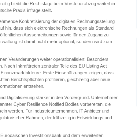
zeitig bleibt die Rechtslage beim Vorsteuerabzug weiterhin
che Praxis infrage stellt.
nehmende Konkretisierung der digitalen Rechnungsstellung
uf hin, dass sich elektronische Rechnungen als Standard
n öffentlichen Ausschreibungen sowie für den Zugang zu
rwaltung ist damit nicht mehr optional, sondern wird zum
en Veränderungen weiter operationalisiert. Besonders
. Nach Inkrafttreten zentraler Teile des EU Listing Act
 Finanzmarktakteure. Erste Einschätzungen zeigen, dass
n Berichtspflichten profitieren, gleichzeitig aber neue
formationen entstehen.
nd Digitalisierung stärker in den Vordergrund. Unternehmen
annter Cyber Resilience Notified Bodies vorbereiten, die
sein werden. Für Industrieunternehmen, IT Anbieter und
egulatorischer Rahmen, der frühzeitig in Entwicklungs und
Europäischen Investitionsbank und dem erweiterten