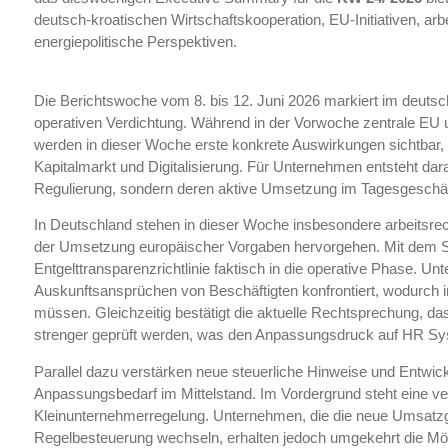
deutsch-kroatischen Wirtschaftskooperation, EU-Initiativen, arb
energiepolitische Perspektiven.
Die Berichtswoche vom 8. bis 12. Juni 2026 markiert im deutsc
operativen Verdichtung. Während in der Vorwoche zentrale EU 
werden in dieser Woche erste konkrete Auswirkungen sichtbar, 
Kapitalmarkt und Digitalisierung. Für Unternehmen entsteht dara
Regulierung, sondern deren aktive Umsetzung im Tagesgeschäf
In Deutschland stehen in dieser Woche insbesondere arbeitsrec
der Umsetzung europäischer Vorgaben hervorgehen. Mit dem Stic
Entgelttransparenzrichtlinie faktisch in die operative Phase. 
Auskunftsansprüchen von Beschäftigten konfrontiert, wodurch i
müssen. Gleichzeitig bestätigt die aktuelle Rechtsprechung, d
strenger geprüft werden, was den Anpassungsdruck auf HR Sy
Parallel dazu verstärken neue steuerliche Hinweise und Entw
Anpassungsbedarf im Mittelstand. Im Vordergrund steht eine ve
Kleinunternehmerregelung. Unternehmen, die die neue Umsatzgr
Regelbesteuerung wechseln, erhalten jedoch umgekehrt die Mög