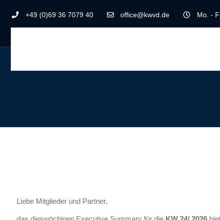
+49 (0)69 36 7079 40
office@kwvd.de
Mo. - F
Liebe Mitglieder und Partner,
das dieswöchigen Executive Summary für die
KW 24/ 2026
bie