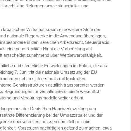
eitsrechtliche Reformen sowie sicherheits- und
h kroatischen Wirtschaftsraum eine weitere Stufe der
und nationale Regelwerke in die Anwendung übergingen,
insbesondere in den Bereichen Arbeitsrecht, Steuerpraxis,
us eine neue Realität: Nicht die Vorbereitung auf
t entscheidet zunehmend über Wettbewerbsfähigkeit.
htliche und steuerliche Entwicklungen im Fokus, die aus
htag 7. Juni tritt die nationale Umsetzung der EU
Unternehmen sehen sich erstmals mit konkreten
nterne Gehaltsstrukturen deutlich transparenter werden
ass Begründungen für Gehaltsunterschiede wesentlich
steme und Vergütungsmodelle weiter erhöht.
icklungen aus der Deutschen Handwerkszeitung den
rstärkte Differenzierung bei der Umsatzsteuer und der
enze überschreiten, müssen unmittelbar in die
lichkeit, Vorsteuern nachträglich geltend zu machen, etwa