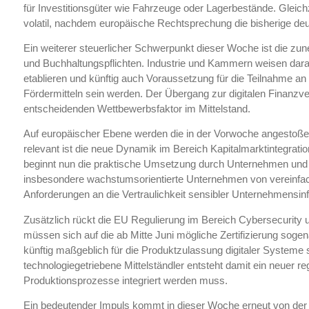
für Investitionsgüter wie Fahrzeuge oder Lagerbestände. Gleich
volatil, nachdem europäische Rechtsprechung die bisherige deuts
Ein weiterer steuerlicher Schwerpunkt dieser Woche ist die zu
und Buchhaltungspflichten. Industrie und Kammern weisen dara
etablieren und künftig auch Voraussetzung für die Teilnahme a
Fördermitteln sein werden. Der Übergang zur digitalen Finanzve
entscheidenden Wettbewerbsfaktor im Mittelstand.
Auf europäischer Ebene werden die in der Vorwoche angestoßen
relevant ist die neue Dynamik im Bereich Kapitalmarktintegration
beginnt nun die praktische Umsetzung durch Unternehmen und
insbesondere wachstumsorientierte Unternehmen von vereinfachte
Anforderungen an die Vertraulichkeit sensibler Unternehmensin
Zusätzlich rückt die EU Regulierung im Bereich Cybersecurity u
müssen sich auf die ab Mitte Juni mögliche Zertifizierung sogen
künftig maßgeblich für die Produktzulassung digitaler Systeme 
technologiegetriebene Mittelständler entsteht damit ein neuer r
Produktionsprozesse integriert werden muss.
Ein bedeutender Impuls kommt in dieser Woche erneut von der 