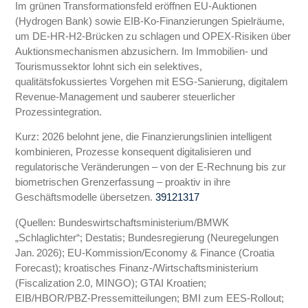
Im grünen Transformationsfeld eröffnen EU‑Auktionen
(Hydrogen Bank) sowie EIB‑Ko‑Finanzierungen Spielräume,
um DE‑HR‑H2‑Brücken zu schlagen und OPEX‑Risiken über
Auktionsmechanismen abzusichern. Im Immobilien‑ und
Tourismussektor lohnt sich ein selektives,
qualitätsfokussiertes Vorgehen mit ESG‑Sanierung, digitalem
Revenue‑Management und sauberer steuerlicher
Prozessintegration.
Kurz: 2026 belohnt jene, die Finanzierungslinien intelligent
kombinieren, Prozesse konsequent digitalisieren und
regulatorische Veränderungen – von der E‑Rechnung bis zur
biometrischen Grenzerfassung – proaktiv in ihre
Geschäftsmodelle übersetzen.
3
9
12
13
17
(Quellen: Bundeswirtschaftsministerium/BMWK
„Schlaglichter“; Destatis; Bundesregierung (Neuregelungen
Jan. 2026); EU‑Kommission/Economy & Finance (Croatia
Forecast); kroatisches Finanz‑/Wirtschaftsministerium
(Fiscalization 2.0, MINGO); GTAI Kroatien;
EIB/HBOR/PBZ‑Pressemitteilungen; BMI zum EES‑Rollout;