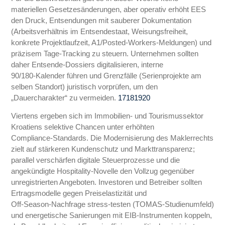
materiellen Gesetzesänderungen, aber operativ erhöht EES
den Druck, Entsendungen mit sauberer Dokumentation
(Arbeitsverhältnis im Entsendestaat, Weisungsfreiheit,
konkrete Projektlaufzeit, A1/Posted‑Workers‑Meldungen) und
präzisem Tage‑Tracking zu steuern. Unternehmen sollten
daher Entsende‑Dossiers digitalisieren, interne
90/180‑Kalender führen und Grenzfälle (Serienprojekte am
selben Standort) juristisch vorprüfen, um den
„Dauercharakter“ zu vermeiden.
17
18
19
20
Viertens ergeben sich im Immobilien‑ und Tourismussektor
Kroatiens selektive Chancen unter erhöhten
Compliance‑Standards. Die Modernisierung des Maklerrechts
zielt auf stärkeren Kundenschutz und Markttransparenz;
parallel verschärfen digitale Steuerprozesse und die
angekündigte Hospitality‑Novelle den Vollzug gegenüber
unregistrierten Angeboten. Investoren und Betreiber sollten
Ertragsmodelle gegen Preiselastizität und
Off‑Season‑Nachfrage stress‑testen (TOMAS‑Studienumfeld)
und energetische Sanierungen mit EIB‑Instrumenten koppeln,