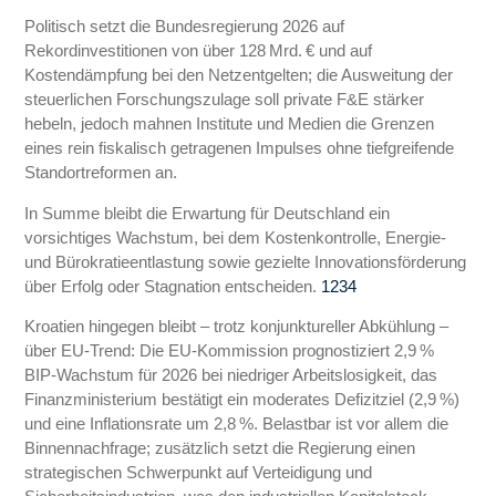
Politisch setzt die Bundesregierung 2026 auf
Rekordinvestitionen von über 128 Mrd. € und auf
Kostendämpfung bei den Netzentgelten; die Ausweitung der
steuerlichen Forschungszulage soll private F&E stärker
hebeln, jedoch mahnen Institute und Medien die Grenzen
eines rein fiskalisch getragenen Impulses ohne tiefgreifende
Standortreformen an.
In Summe bleibt die Erwartung für Deutschland ein
vorsichtiges Wachstum, bei dem Kostenkontrolle, Energie‑
und Bürokratieentlastung sowie gezielte Innovationsförderung
über Erfolg oder Stagnation entscheiden.
1
2
3
4
Kroatien hingegen bleibt – trotz konjunktureller Abkühlung –
über EU‑Trend: Die EU‑Kommission prognostiziert 2,9 %
BIP‑Wachstum für 2026 bei niedriger Arbeitslosigkeit, das
Finanzministerium bestätigt ein moderates Defizitziel (2,9 %)
und eine Inflationsrate um 2,8 %. Belastbar ist vor allem die
Binnennachfrage; zusätzlich setzt die Regierung einen
strategischen Schwerpunkt auf Verteidigung und