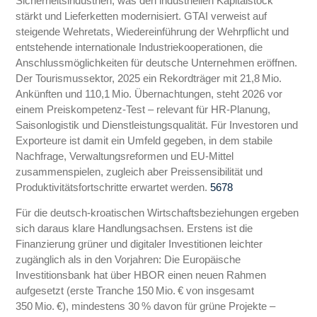
Sicherheitsindustrien, was den industriellen Kapitalstock
stärkt und Lieferketten modernisiert. GTAI verweist auf
steigende Wehretats, Wiedereinführung der Wehrpflicht und
entstehende internationale Industriekooperationen, die
Anschlussmöglichkeiten für deutsche Unternehmen eröffnen.
Der Tourismussektor, 2025 ein Rekordträger mit 21,8 Mio.
Ankünften und 110,1 Mio. Übernachtungen, steht 2026 vor
einem Preiskompetenz‑Test – relevant für HR‑Planung,
Saisonlogistik und Dienstleistungsqualität. Für Investoren und
Exporteure ist damit ein Umfeld gegeben, in dem stabile
Nachfrage, Verwaltungsreformen und EU‑Mittel
zusammenspielen, zugleich aber Preissensibilität und
Produktivitätsfortschritte erwartet werden.
5
6
7
8
Für die deutsch‑kroatischen Wirtschaftsbeziehungen ergeben
sich daraus klare Handlungsachsen. Erstens ist die
Finanzierung grüner und digitaler Investitionen leichter
zugänglich als in den Vorjahren: Die Europäische
Investitionsbank hat über HBOR einen neuen Rahmen
aufgesetzt (erste Tranche 150 Mio. € von insgesamt
350 Mio. €), mindestens 30 % davon für grüne Projekte –