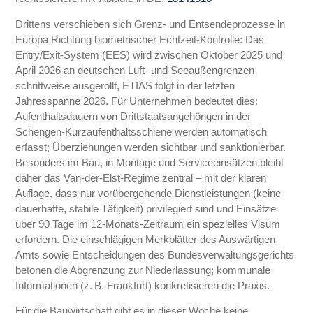
Drittens verschieben sich Grenz‑ und Entsendeprozesse in
Europa Richtung biometrischer Echtzeit‑Kontrolle: Das
Entry/Exit‑System (EES) wird zwischen Oktober 2025 und
April 2026 an deutschen Luft‑ und Seeaußengrenzen
schrittweise ausgerollt, ETIAS folgt in der letzten
Jahresspanne 2026. Für Unternehmen bedeutet dies:
Aufenthaltsdauern von Drittstaatsangehörigen in der
Schengen‑Kurzaufenthaltsschiene werden automatisch
erfasst; Überziehungen werden sichtbar und sanktionierbar.
Besonders im Bau, in Montage und Serviceeinsätzen bleibt
daher das Van‑der‑Elst‑Regime zentral – mit der klaren
Auflage, dass nur vorübergehende Dienstleistungen (keine
dauerhafte, stabile Tätigkeit) privilegiert sind und Einsätze
über 90 Tage im 12‑Monats‑Zeitraum ein spezielles Visum
erfordern. Die einschlägigen Merkblätter des Auswärtigen
Amts sowie Entscheidungen des Bundesverwaltungsgerichts
betonen die Abgrenzung zur Niederlassung; kommunale
Informationen (z. B. Frankfurt) konkretisieren die Praxis.
Für die Bauwirtschaft gibt es in dieser Woche keine