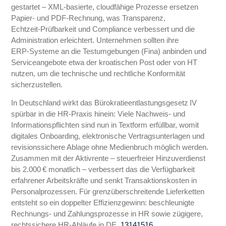
gestartet – XML‑basierte, cloudfähige Prozesse ersetzen
Papier‑ und PDF‑Rechnung, was Transparenz,
Echtzeit‑Prüfbarkeit und Compliance verbessert und die
Administration erleichtert. Unternehmen sollten ihre
ERP‑Systeme an die Testumgebungen (Fina) anbinden und
Serviceangebote etwa der kroatischen Post oder von HT
nutzen, um die technische und rechtliche Konformität
sicherzustellen.
In Deutschland wirkt das Bürokratieentlastungsgesetz IV
spürbar in die HR‑Praxis hinein: Viele Nachweis‑ und
Informationspflichten sind nun in Textform erfüllbar, womit
digitales Onboarding, elektronische Vertragsunterlagen und
revisionssichere Ablage ohne Medienbruch möglich werden.
Zusammen mit der Aktivrente – steuerfreier Hinzuverdienst
bis 2.000 € monatlich – verbessert das die Verfügbarkeit
erfahrener Arbeitskräfte und senkt Transaktionskosten in
Personalprozessen. Für grenzüberschreitende Lieferketten
entsteht so ein doppelter Effizienzgewinn: beschleunigte
Rechnungs‑ und Zahlungsprozesse in HR sowie zügigere,
rechtssichere HR‑Abläufe in DE.
13
14
15
16