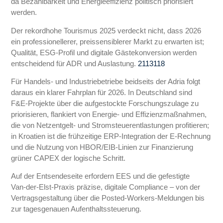
da Bezahlbarkeit und Energieeffizienz politisch priorisiert
werden.
Der rekordhohe Tourismus 2025 verdeckt nicht, dass 2026
ein professionellerer, preissensiblerer Markt zu erwarten ist;
Qualität, ESG‑Profil und digitale Gästekonversion werden
entscheidend für ADR und Auslastung.
21
13
11
8
Für Handels‑ und Industriebetriebe beidseits der Adria folgt
daraus ein klarer Fahrplan für 2026. In Deutschland sind
F&E‑Projekte über die aufgestockte Forschungszulage zu
priorisieren, flankiert von Energie‑ und Effizienzmaßnahmen,
die von Netzentgelt‑ und Stromsteuerentlastungen profitieren;
in Kroatien ist die frühzeitige ERP‑Integration der E‑Rechnung
und die Nutzung von HBOR/EIB‑Linien zur Finanzierung
grüner CAPEX der logische Schritt.
Auf der Entsendeseite erfordern EES und die gefestigte
Van‑der‑Elst‑Praxis präzise, digitale Compliance – von der
Vertragsgestaltung über die Posted‑Workers‑Meldungen bis
zur tagesgenauen Aufenthaltssteuerung.