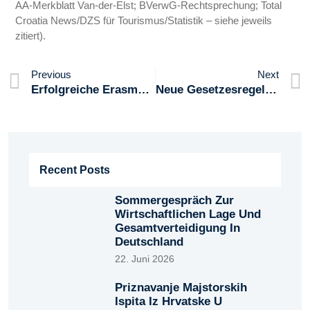
AA‑Merkblatt Van‑der‑Elst; BVerwG‑Rechtsprechung; Total
Croatia News/DZS für Tourismus/Statistik – siehe jeweils
zitiert).
Previous
Next
Erfolgreiche Erasmus+ Praxis: Kroatische Gesundheitsschüler Sammeln Berufserfahrung In Frankfurt
Neue Gesetzesregelung In Kroatien: Legalisation Von Immobilien Nach 21. Juni 2011 Nicht Mehr Möglich
Recent Posts
Sommergespräch Zur
Wirtschaftlichen Lage Und
Gesamtverteidigung In
Deutschland
22. Juni 2026
Priznavanje Majstorskih
Ispita Iz Hrvatske U