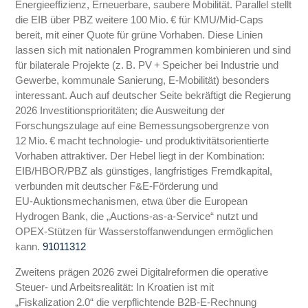
Energieeffizienz, Erneuerbare, saubere Mobilität. Parallel stellt
die EIB über PBZ weitere 100 Mio. € für KMU/Mid‑Caps
bereit, mit einer Quote für grüne Vorhaben. Diese Linien
lassen sich mit nationalen Programmen kombinieren und sind
für bilaterale Projekte (z. B. PV + Speicher bei Industrie und
Gewerbe, kommunale Sanierung, E‑Mobilität) besonders
interessant. Auch auf deutscher Seite bekräftigt die Regierung
2026 Investitionsprioritäten; die Ausweitung der
Forschungszulage auf eine Bemessungsobergrenze von
12 Mio. € macht technologie‑ und produktivitätsorientierte
Vorhaben attraktiver. Der Hebel liegt in der Kombination:
EIB/HBOR/PBZ als günstiges, langfristiges Fremdkapital,
verbunden mit deutscher F&E‑Förderung und
EU‑Auktionsmechanismen, etwa über die European
Hydrogen Bank, die „Auctions‑as‑a‑Service“ nutzt und
OPEX‑Stützen für Wasserstoffanwendungen ermöglichen
kann.
9
10
11
3
12
Zweitens prägen 2026 zwei Digitalreformen die operative
Steuer‑ und Arbeitsrealität: In Kroatien ist mit
„Fiskalization 2.0“ die verpflichtende B2B‑E‑Rechnung