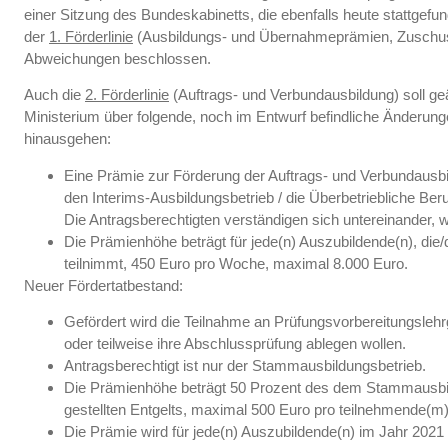
einer Sitzung des Bundeskabinetts, die ebenfalls heute stattge
der
1. Förderlinie
(Ausbildungs- und Übernahmeprämien, Zuschuss
Abweichungen beschlossen.
Auch die
2. Förderlinie
(Auftrags- und Verbundausbildung) soll g
Ministerium über folgende, noch im Entwurf befindliche Änderunge
hinausgehen:
Eine Prämie zur Förderung der Auftrags- und Verbundaus
den Interims-Ausbildungsbetrieb / die Überbetriebliche Beru
Die Antragsberechtigten verständigen sich untereinander, w
Die Prämienhöhe beträgt für jede(n) Auszubildende(n), die/
teilnimmt, 450 Euro pro Woche, maximal 8.000 Euro.
Neuer Fördertatbestand:
Gefördert wird die Teilnahme an Prüfungsvorbereitungsleh
oder teilweise ihre Abschlussprüfung ablegen wollen.
Antragsberechtigt ist nur der Stammausbildungsbetrieb.
Die Prämienhöhe beträgt 50 Prozent des dem Stammausbild
gestellten Entgelts, maximal 500 Euro pro teilnehmende(m
Die Prämie wird für jede(n) Auszubildende(n) im Jahr 2021