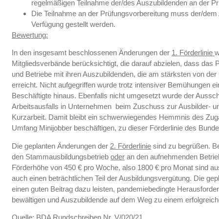
regelmäßigen Teilnahme der/des Auszubildenden an der Pr
Die Teilnahme an der Prüfungsvorbereitung muss der/dem 
Verfügung gestellt werden.
Bewertung:
In den insgesamt beschlossenen Änderungen der
1. Förderlinie
w
Mitgliedsverbände berücksichtigt, die darauf abzielen, dass da
und Betriebe mit ihren Auszubildenden, die am stärksten von der C
erreicht. Nicht aufgegriffen wurde trotz intensiver Bemühungen 
Beschäftigte hinaus. Ebenfalls nicht umgesetzt wurde der Aussc
Arbeitsausfalls in Unternehmen beim Zuschuss zur Ausbilder- 
Kurzarbeit. Damit bleibt ein schwerwiegendes Hemmnis des Zug
Umfang Minijobber beschäftigen, zu dieser Förderlinie des Bun
Die geplanten Änderungen der
2. Förderlinie
sind zu begrüßen. Be
den Stammausbildungsbetrieb
oder
an den aufnehmenden Betrieb
Förderhöhe von 450 € pro Woche, also 1800 € pro Monat sind 
auch einen beträchtlichen Teil der Ausbildungsvergütung. Die ge
einen guten Beitrag dazu leisten, pandemiebedingte Herausforder
bewältigen und Auszubildende auf dem Weg zu einem erfolgreich
Quelle: BDA Rundschreiben Nr. V/020/21