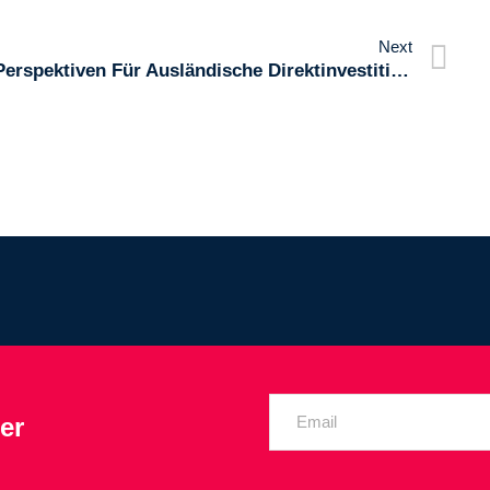
Next
Perspektiven Für Ausländische Direktinvestitionen In Kroatien
er