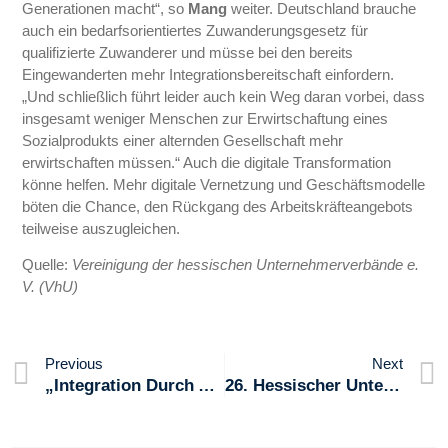
Generationen macht“, so
Mang
weiter. Deutschland brauche
auch ein bedarfsorientiertes Zuwanderungsgesetz für
qualifizierte Zuwanderer und müsse bei den bereits
Eingewanderten mehr Integrationsbereitschaft einfordern.
„Und schließlich führt leider auch kein Weg daran vorbei, dass
insgesamt weniger Menschen zur Erwirtschaftung eines
Sozialprodukts einer alternden Gesellschaft mehr
erwirtschaften müssen.“ Auch die digitale Transformation
könne helfen. Mehr digitale Vernetzung und Geschäftsmodelle
böten die Chance, den Rückgang des Arbeitskräfteangebots
teilweise auszugleichen.
Quelle:
Vereinigung der hessischen Unternehmerverbände e.
V. (VhU)
Previous
Next
„Integration Durch Ausbildung“ – Eine Erfolgreiche Veranstaltung In Zusammenarbeit Des BMWI, Der KWVD, Des KWKD Und Der VhU Im Haus Der Hessischen Wirtschaft
26. Hessischer Unternehmertag: „Globale Unternehmen Und Der Standort Hessen“