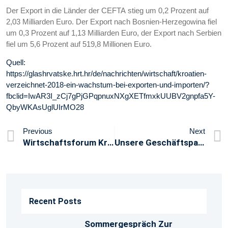
Der Export in die Länder der CEFTA stieg um 0,2 Prozent auf
2,03 Milliarden Euro. Der Export nach Bosnien-Herzegowina fiel
um 0,3 Prozent auf 1,13 Milliarden Euro, der Export nach Serbien
fiel um 5,6 Prozent auf 519,8 Millionen Euro.
Quell:
https://glashrvatske.hrt.hr/de/nachrichten/wirtschaft/kroatien-
verzeichnet-2018-ein-wachstum-bei-exporten-und-importen/?
fbclid=IwAR3I_zCj7gPjGPqpnuxNXgXETfmxkUUBV2gnpfa5Y-
QbyWKAsUglUIrMO28
Previous
Next
Wirtschaftsforum Kroatien „Kroatien Im Digitalen Zeitalter – Chancen Und Perspektiven“
Unsere Geschäftspartner Haben Jetzt Noch Eine Möglichkeit Nach Rijeka (Istrien/Kroatien) Zu Reisen.
Recent Posts
Sommergespräch Zur