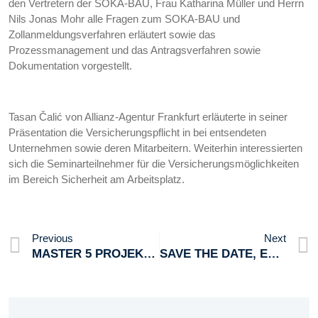
den Vertretern der SOKA-BAU, Frau Katharina Müller und Herrn
Nils Jonas Mohr alle Fragen zum SOKA-BAU und
Zollanmeldungsverfahren erläutert sowie das
Prozessmanagement und das Antragsverfahren sowie
Dokumentation vorgestellt.
Tasan Čalić von Allianz-Agentur Frankfurt erläuterte in seiner
Präsentation die Versicherungspflicht in bei entsendeten
Unternehmen sowie deren Mitarbeitern. Weiterhin interessierten
sich die Seminarteilnehmer für die Versicherungsmöglichkeiten
im Bereich Sicherheit am Arbeitsplatz.
Previous
Next
MASTER 5 PROJEKT – Deutsche Meisterprüfungsvorbereitungslehrgänge Auch Im Ausland Ein Hit
SAVE THE DATE, Empfang Der Deutsch-Kroatischen Wirtschaft, Mainz, 29.05.2018