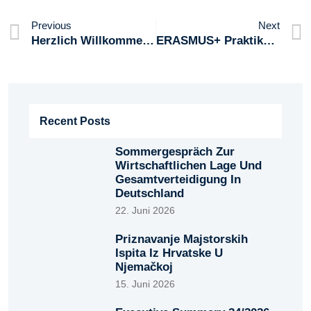
Previous
Next
Herzlich Willkommen Liebe Azubis Aus Krapina
ERASMUS+ Praktikum In Kroatien: „CROACTIVE“ – Eine Erfolgsgeschichte Der Deutsch-Kroatischen Zusammenarbeit
Recent Posts
Sommergespräch Zur
Wirtschaftlichen Lage Und
Gesamtverteidigung In
Deutschland
22. Juni 2026
Priznavanje Majstorskih
Ispita Iz Hrvatske U
Njemačkoj
15. Juni 2026