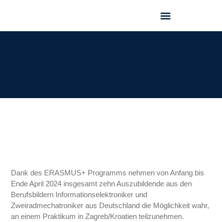
GEO FORUM 2025
Dank des ERASMUS+ Programms nehmen von Anfang bis
Ende April 2024 insgesamt zehn Auszubildende aus den
Berufsbildern Informationselektroniker und
Zweiradmechatroniker aus Deutschland die Möglichkeit wahr,
an einem Praktikum in Zagreb/Kroatien teilzunehmen.