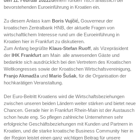
den 11. Februar 2022
zu
einem runden Tisch anlässlich der
bevorstehenden Euroeinführung in Kroatien ein.
Zu diesem Anlass kam
Gouverneur der
Boris Vujčić,
kroatischen Zentralbank HNB, der aktuelle Fragen von
wirtschaftlichem Interesse rund um die Euroeinführung in
Kroatien hier in Frankfurt zu diskutieren.
Zum Anfang begrüßte
Klaus-Stefan Ruoff
, als Vizepräsident
der
IHK Frankfurt
am Main alle anwesenden Gäste und
bedankte sich ausdrücklich bei den Vertretern des Kroatischen
Weltkongresses sowie der Kroatischen Wirtschafsvereinigung,
Franjo Akmadža
und
Mario Šušak
, für die Organisation der
hochkarätigen Veranstaltung.
Der Euro-Beitritt Kroatiens wird die Wirtschaftsbeziehungen
zwischen unseren beiden Ländern weiter stärken und bietet neue
Chancen. Gerade hier in Frankfurt Rhein-Main ist der Austausch
schon heute eng. So pflegen zahlreiche Unternehmen sehr
erfolgreiche Geschäftsbeziehungen mit Kunden und Partnern in
Kroatien, und die starke kroatische Business Community hier in
der Region leistet einen ganz wichtigen Beitrag für unsere