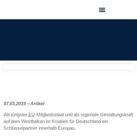
GEO FORUM 2025
07.03.2019 – Artikel
Als jüngster
EU
-Mitgliedsstaat und als regionale Gestaltungskraft
auf dem Westbalkan ist Kroatien für Deutschland ein
Schlüsselpartner innerhalb Europas.