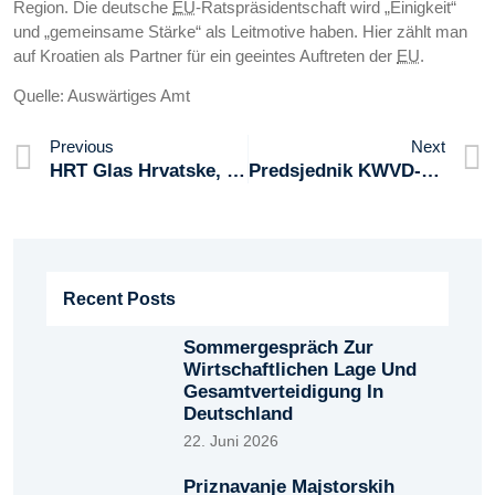
Region. Die deutsche
EU
-Ratspräsidentschaft wird „Einigkeit“
und „gemeinsame Stärke“ als Leitmotive haben. Hier zählt man
auf Kroatien als Partner für ein geeintes Auftreten der
EU
.
Quelle: Auswärtiges Amt
Previous
Next
HRT Glas Hrvatske, 01.03.2019.
Predsjednik KWVD-A, Mario Šušak, Gostovao Je U HRT-Ovoj Emisiji Globalna Hrvatska
Recent Posts
Sommergespräch Zur
Wirtschaftlichen Lage Und
Gesamtverteidigung In
Deutschland
22. Juni 2026
Priznavanje Majstorskih