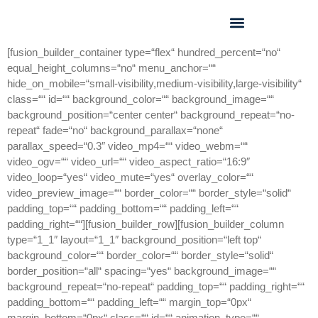
GEO FORUM 2025
[fusion_builder_container type=“flex“ hundred_percent=“no“
equal_height_columns=“no“ menu_anchor=““
hide_on_mobile=“small-visibility,medium-visibility,large-visibility“
class=““ id=““ background_color=““ background_image=““
background_position=“center center“ background_repeat=“no-
repeat“ fade=“no“ background_parallax=“none“
parallax_speed=“0.3″ video_mp4=““ video_webm=““
video_ogv=““ video_url=““ video_aspect_ratio=“16:9″
video_loop=“yes“ video_mute=“yes“ overlay_color=““
video_preview_image=““ border_color=““ border_style=“solid“
padding_top=““ padding_bottom=““ padding_left=““
padding_right=““][fusion_builder_row][fusion_builder_column
type=“1_1″ layout=“1_1″ background_position=“left top“
background_color=““ border_color=““ border_style=“solid“
border_position=“all“ spacing=“yes“ background_image=““
background_repeat=“no-repeat“ padding_top=““ padding_right=““
padding_bottom=““ padding_left=““ margin_top=“0px“
margin_bottom=“0px“ class=““ id=““ animation_type=““