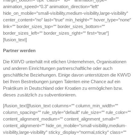
animation_speed=“0.3″ animation_direction=“left“
hide_on_mobile=“small-visibility,medium-visibility,large-visibility“
center_content=“no“ last=“true“ min_height=““ hover_type=“none“
link=““ border_sizes_top=““ border_sizes_bottom=““
border_sizes_left=““ border_sizes_right=““ first=“true“]
[fusion_text]
Partner werden
Die KWVD unterhält mit etlichen Unternehmen, Organisationen
und anderen Einrichtungen partnerschaftliche oder auch
geschäftliche Beziehungen. Einige davon unterstützen die KWVD
bei Ihren Bestrebungen jungen Talenten eine Chance auf ein
Praktikum in Deutschland oder Kroatien zu ermöglichen bzw.
dieses zusätzlich zu subventionieren.
[/fusion_text][fusion_text columns=““ column_min_width=““
column_spacing=““ rule_style=“default“ rule_size=““ rule_color=““
content_alignment_medium=““ content_alignment_small=““
content_alignment=““ hide_on_mobile=“small-visibility,medium-
visibility,large-visibility“ sticky_display=“normal,sticky“ class=““