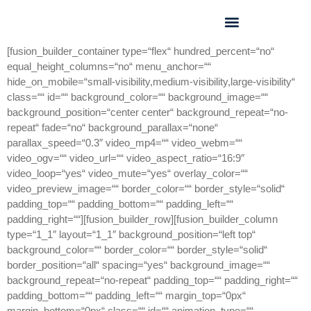
GEO FORUM 2025
[fusion_builder_container type=“flex“ hundred_percent=“no“
equal_height_columns=“no“ menu_anchor=““
hide_on_mobile=“small-visibility,medium-visibility,large-visibility“
class=““ id=““ background_color=““ background_image=““
background_position=“center center“ background_repeat=“no-
repeat“ fade=“no“ background_parallax=“none“
parallax_speed=“0.3″ video_mp4=““ video_webm=““
video_ogv=““ video_url=““ video_aspect_ratio=“16:9″
video_loop=“yes“ video_mute=“yes“ overlay_color=““
video_preview_image=““ border_color=““ border_style=“solid“
padding_top=““ padding_bottom=““ padding_left=““
padding_right=““][fusion_builder_row][fusion_builder_column
type=“1_1″ layout=“1_1″ background_position=“left top“
background_color=““ border_color=““ border_style=“solid“
border_position=“all“ spacing=“yes“ background_image=““
background_repeat=“no-repeat“ padding_top=““ padding_right=““
padding_bottom=““ padding_left=““ margin_top=“0px“
margin_bottom=“0px“ class=““ id=““ animation_type=““