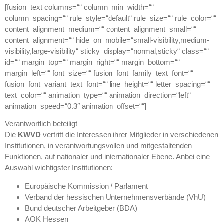
[fusion_text columns=““ column_min_width=““
column_spacing=““ rule_style=“default“ rule_size=““ rule_color=““
content_alignment_medium=““ content_alignment_small=““
content_alignment=““ hide_on_mobile=“small-visibility,medium-
visibility,large-visibility“ sticky_display=“normal,sticky“ class=““
id=““ margin_top=““ margin_right=““ margin_bottom=““
margin_left=““ font_size=““ fusion_font_family_text_font=““
fusion_font_variant_text_font=““ line_height=““ letter_spacing=““
text_color=““ animation_type=““ animation_direction=“left“
animation_speed=“0.3″ animation_offset=““]
Verantwortlich beteiligt
Die
KWVD
vertritt die Interessen ihrer Mitglieder in verschiedenen
Institutionen, in verantwortungsvollen und mitgestaltenden
Funktionen, auf nationaler und internationaler Ebene. Anbei eine
Auswahl wichtigster Institutionen:
Europäische Kommission / Parlament
Verband der hessischen Unternehmensverbände (VhU)
Bund deutscher Arbeitgeber (BDA)
AOK Hessen