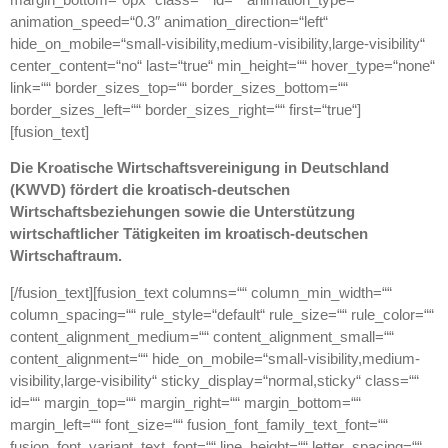
animation_speed=“0.3″ animation_direction=“left“
hide_on_mobile=“small-visibility,medium-visibility,large-visibility“
center_content=“no“ last=“true“ min_height=““ hover_type=“none“
link=““ border_sizes_top=““ border_sizes_bottom=““
border_sizes_left=““ border_sizes_right=““ first=“true“]
[fusion_text]
Die Kroatische Wirtschaftsvereinigung in Deutschland
(KWVD) fördert die kroatisch-deutschen
Wirtschaftsbeziehungen sowie die Unterstützung
wirtschaftlicher Tätigkeiten im kroatisch-deutschen
Wirtschaftraum.
[/fusion_text][fusion_text columns=““ column_min_width=““
column_spacing=““ rule_style=“default“ rule_size=““ rule_color=““
content_alignment_medium=““ content_alignment_small=““
content_alignment=““ hide_on_mobile=“small-visibility,medium-
visibility,large-visibility“ sticky_display=“normal,sticky“ class=““
id=““ margin_top=““ margin_right=““ margin_bottom=““
margin_left=““ font_size=““ fusion_font_family_text_font=““
fusion_font_variant_text_font=““ line_height=““ letter_spacing=““