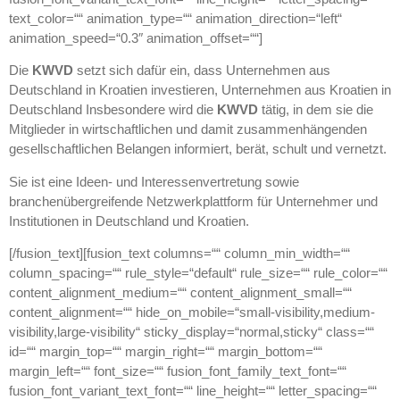
text_color=““ animation_type=““ animation_direction=“left“
animation_speed=“0.3″ animation_offset=““]
Die
KWVD
setzt sich dafür ein, dass Unternehmen aus
Deutschland in Kroatien investieren, Unternehmen aus Kroatien in
Deutschland Insbesondere wird die
KWVD
tätig, in dem sie die
Mitglieder in wirtschaftlichen und damit zusammenhängenden
gesellschaftlichen Belangen informiert, berät, schult und vernetzt.
Sie ist eine Ideen- und Interessenvertretung sowie
branchenübergreifende Netzwerkplattform für Unternehmer und
Institutionen in Deutschland und Kroatien.
[/fusion_text][fusion_text columns=““ column_min_width=““
column_spacing=““ rule_style=“default“ rule_size=““ rule_color=““
content_alignment_medium=““ content_alignment_small=““
content_alignment=““ hide_on_mobile=“small-visibility,medium-
visibility,large-visibility“ sticky_display=“normal,sticky“ class=““
id=““ margin_top=““ margin_right=““ margin_bottom=““
margin_left=““ font_size=““ fusion_font_family_text_font=““
fusion_font_variant_text_font=““ line_height=““ letter_spacing=““