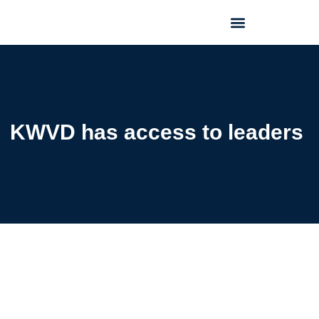
GEO FORUM 2025
KWVD has access to leaders ​