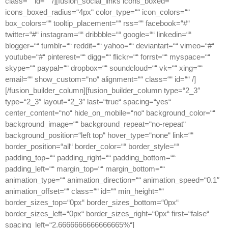
class=““ id=““ /][fusion_social_links icons_boxed=““
icons_boxed_radius=“4px“ color_type=““ icon_colors=““
box_colors=““ tooltip_placement=““ rss=““ facebook=“#“
twitter=“#“ instagram=““ dribbble=““ google=““ linkedin=““
blogger=““ tumblr=““ reddit=““ yahoo=““ deviantart=““ vimeo=“#“
youtube=“#“ pinterest=““ digg=““ flickr=““ forrst=““ myspace=““
skype=““ paypal=““ dropbox=““ soundcloud=““ vk=““ xing=““
email=““ show_custom=“no“ alignment=““ class=““ id=““ /]
[/fusion_builder_column][fusion_builder_column type=“2_3″
type=“2_3″ layout=“2_3″ last=“true“ spacing=“yes“
center_content=“no“ hide_on_mobile=“no“ background_color=““
background_image=““ background_repeat=“no-repeat“
background_position=“left top“ hover_type=“none“ link=““
border_position=“all“ border_color=““ border_style=““
padding_top=““ padding_right=““ padding_bottom=““
padding_left=““ margin_top=““ margin_bottom=““
animation_type=““ animation_direction=““ animation_speed=“0.1″
animation_offset=““ class=““ id=““ min_height=““
border_sizes_top=“0px“ border_sizes_bottom=“0px“
border_sizes_left=“0px“ border_sizes_right=“0px“ first=“false“
spacing_left=“2.6666666666666665%“]