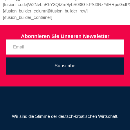
[fusion_code]W2NvbnRhY3QtZm9ybS03IGlkPSI3NzYiIHRpdGxlP
[/fusion_builder_column][/fusion_builder_row]
[/fusion_builder_container]
Abonnieren Sie Unseren Newsletter
Subscribe
Wir sind die Stimme der deutsch-kroatischen Wirtschaft.