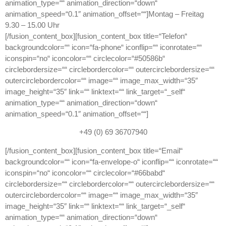
animation_type=““ animation_direction=“down“
animation_speed=“0.1″ animation_offset=““]
Montag – Freitag
9.30 – 15.00 Uhr
[/fusion_content_box][fusion_content_box title=“Telefon“
backgroundcolor=““ icon=“fa-phone“ iconflip=““ iconrotate=““
iconspin=“no“ iconcolor=““ circlecolor=“#50586b“
circlebordersize=““ circlebordercolor=““ outercirclebordersize=““
outercirclebordercolor=““ image=““ image_max_width=“35″
image_height=“35″ link=““ linktext=““ link_target=“_self“
animation_type=““ animation_direction=“down“
animation_speed=“0.1″ animation_offset=““]
+49 (0) 69 36707940
[/fusion_content_box][fusion_content_box title=“Email“
backgroundcolor=““ icon=“fa-envelope-o“ iconflip=““ iconrotate=““
iconspin=“no“ iconcolor=““ circlecolor=“#66babd“
circlebordersize=““ circlebordercolor=““ outercirclebordersize=““
outercirclebordercolor=““ image=““ image_max_width=“35″
image_height=“35″ link=““ linktext=““ link_target=“_self“
animation_type=““ animation_direction=“down“