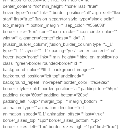
center_content=“no“ min_height=“none“ last=“true“
hover_type=“none“ link=““ border_position=“all“ align_self=“flex-
start“ first=“true“][fusion_separator style_type=“single solid“
top_margin=““ bottom_margin=““ sep_color=“#55a098″
border_size=“5px“ icon=““ icon_circle=““ icon_circle_color=““
width=““ alignment=“center“ class=““ id=““ /]
[/fusion_builder_column][fusion_builder_column type=“1_1″
type=“1_1″ layout=“1_1″ spacing=“yes“ center_content=“no“
hover_type=“none“ link=““ min_height=““ hide_on_mobile=“no“
class=“green-border rounded-border“ id=““
background_color=“#ffffff“ background_image=““
background_position=“left top“ undefined=““
background_repeat=“no-repeat“ border_color=“#e2e2e2″
border_style=“solid“ border_position=“all“ padding_top=“55px“
padding_right=“60px“ padding_bottom=“20px“
padding_left=“60px“ margin_top=““ margin_bottom=““
animation_type=““ animation_direction=“left“
animation_speed=“0.1″ animation_offset=““ last=“true“
border_sizes_top=“1px“ border_sizes_bottom=“1px“
border_sizes_left=“1px“ border_sizes_right=“1px“ first=“true“]