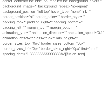
center_content=“no“ hide_on_mobile=“no“ background_color=““
background_image=““ background_repeat=“no-repeat“
background_position=“left top“ hover_type=“none“ link=““
border_position=“all“ border_color=““ border_style=““
padding_top=““ padding_right=““ padding_bottom=““
padding_left=““ margin_top=““ margin_bottom=““
animation_type=““ animation_direction=““ animation_speed=“0.1″
animation_offset=““ class=““ id=““ min_height=““
border_sizes_top=“0px“ border_sizes_bottom=“0px“
border_sizes_left=“0px“ border_sizes_right=“0px“ first=“true“
spacing_right=“1.3333333333333333%“][fusion_text]
Wir freuen uns darauf, von Ihnen zu
hören
Wir sind hier um Ihre Fragen zu beantworten. Wir wissen, dass
viele Angelegenheiten sehr kompliziert sein können, jedoch
stehen wir Ihnen mit unserem kompletten Team und Netzwerk
zur Verfügung
Einwilligung in Verarbeitung personenbezogener Daten:und