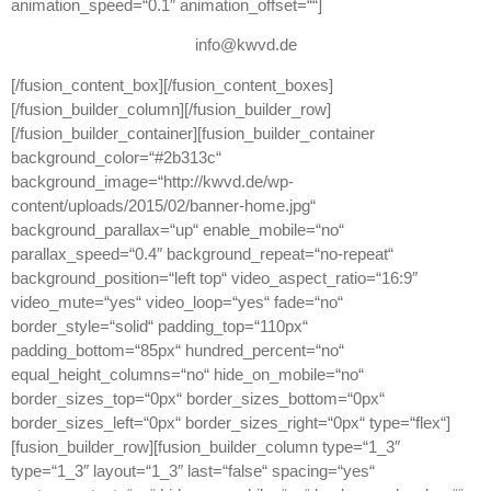
animation_speed=“0.1″ animation_offset=““]
info@kwvd.de
[/fusion_content_box][/fusion_content_boxes]
[/fusion_builder_column][/fusion_builder_row]
[/fusion_builder_container][fusion_builder_container
background_color=“#2b313c“
background_image=“http://kwvd.de/wp-
content/uploads/2015/02/banner-home.jpg“
background_parallax=“up“ enable_mobile=“no“
parallax_speed=“0.4″ background_repeat=“no-repeat“
background_position=“left top“ video_aspect_ratio=“16:9″
video_mute=“yes“ video_loop=“yes“ fade=“no“
border_style=“solid“ padding_top=“110px“
padding_bottom=“85px“ hundred_percent=“no“
equal_height_columns=“no“ hide_on_mobile=“no“
border_sizes_top=“0px“ border_sizes_bottom=“0px“
border_sizes_left=“0px“ border_sizes_right=“0px“ type=“flex“]
[fusion_builder_row][fusion_builder_column type=“1_3″
type=“1_3″ layout=“1_3″ last=“false“ spacing=“yes“