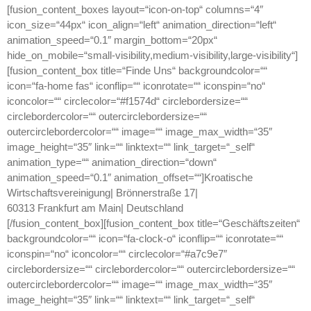
[fusion_content_boxes layout=“icon-on-top“ columns=“4″
icon_size=“44px“ icon_align=“left“ animation_direction=“left“
animation_speed=“0.1″ margin_bottom=“20px“
hide_on_mobile=“small-visibility,medium-visibility,large-visibility“]
[fusion_content_box title=“Finde Uns“ backgroundcolor=““
icon=“fa-home fas“ iconflip=““ iconrotate=““ iconspin=“no“
iconcolor=““ circlecolor=“#f1574d“ circlebordersize=““
circlebordercolor=““ outercirclebordersize=““
outercirclebordercolor=““ image=““ image_max_width=“35″
image_height=“35″ link=““ linktext=““ link_target=“_self“
animation_type=““ animation_direction=“down“
animation_speed=“0.1″ animation_offset=““]
Kroatische
Wirtschaftsvereinigung| Brönnerstraße 17|
60313 Frankfurt am Main| Deutschland
[/fusion_content_box][fusion_content_box title=“Geschäftszeiten“
backgroundcolor=““ icon=“fa-clock-o“ iconflip=““ iconrotate=““
iconspin=“no“ iconcolor=““ circlecolor=“#a7c9e7″
circlebordersize=““ circlebordercolor=““ outercirclebordersize=““
outercirclebordercolor=““ image=““ image_max_width=“35″
image_height=“35″ link=““ linktext=““ link_target=“_self“